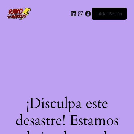
LinkedIn
Instagram
Facebook
Iniciar Sesión
¡Disculpa este
desastre! Estamos