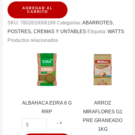
WATTS
AGREGAR AL
SIN
CARRITO
AZUCAR
SKU:
7802810006189
Categorías:
ABARROTES
,
DURAZNO
POSTRES, CREMAS Y UNTABLES
Etiqueta:
WATTS
200G
Productos relacionados
cantidad
ALBAHACA EDRA 6 G
ARROZ
RRP
MIRAFLORES G1
PRE GRANEADO
ALBAHACA
-
+
1KG
EDRA