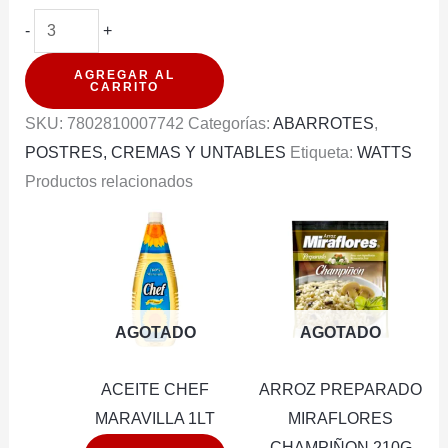
MERMELADA
-
+
WATTS
AGREGAR AL
SIN
CARRITO
AZUCAR
SKU:
7802810007742
Categorías:
ABARROTES
,
MIX
POSTRES, CREMAS Y UNTABLES
Etiqueta:
WATTS
ARANDANO
Productos relacionados
200G
cantidad
AGOTADO
AGOTADO
ACEITE CHEF
ARROZ PREPARADO
MARAVILLA 1LT
MIRAFLORES
CHAMPIÑON 210G