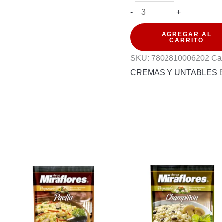
MERMELADA
-
+
WATTS
AGREGAR AL
SIN
CARRITO
AZUCAR
SKU:
7802810006202
Ca
MORA
CREMAS Y UNTABLES
200G
cantidad