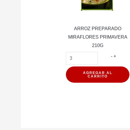
ARROZ PREPARADO
MIRAFLORES PRIMAVERA
210G
ARROZ
-
+
PREPA
MIRAF
AGREGAR AL
CARRITO
PRIMA
210G
cantida