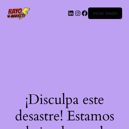
LinkedIn
Instagram
Facebook
Iniciar Sesión
¡Disculpa este
desastre! Estamos