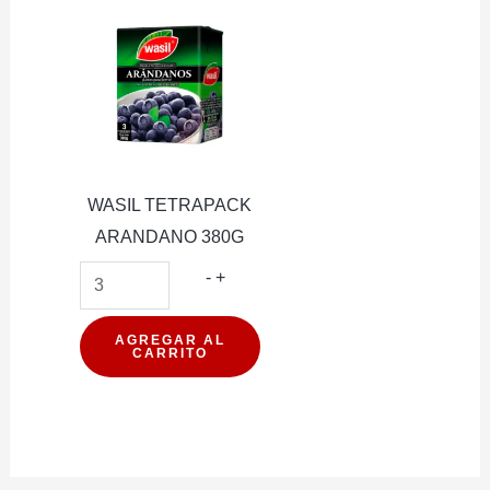
WASIL TETRAPACK
ARANDANO 380G
WASIL
-
+
TETRAPACK
ARANDANO
AGREGAR AL
CARRITO
380G
cantidad