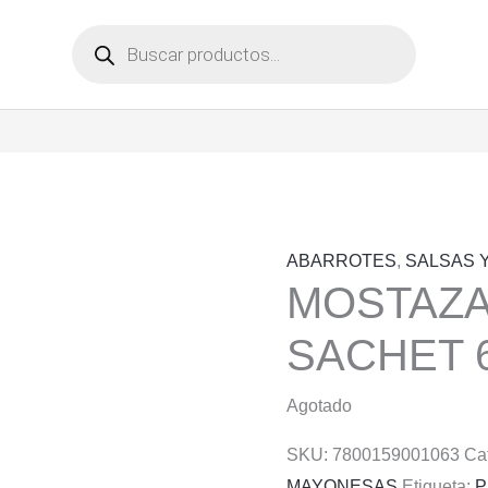
Búsqueda
de
productos
ABARROTES
,
SALSAS 
MOSTAZA
SACHET 
Agotado
SKU:
7800159001063
Ca
MAYONESAS
Etiqueta: