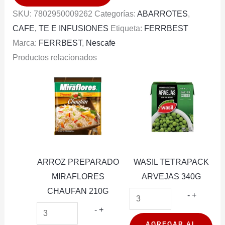
TARRO
SKU:
7802950009262
Categorías:
ABARROTES
,
50G
CAFE, TE E INFUSIONES
Etiqueta:
FERRBEST
cantidad
Marca:
FERRBEST
,
Nescafe
Productos relacionados
ARROZ PREPARADO
WASIL TETRAPACK
MIRAFLORES
ARVEJAS 340G
CHAUFAN 210G
WASIL
-
+
ARROZ
TETRAP
-
+
PREPARADO
ARVEJA
AGREGAR AL