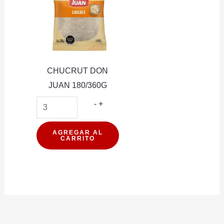
CHUCRUT DON
JUAN 180/360G
CHUCRUT
-
+
DON
JUAN
AGREGAR AL
CARRITO
180/360G
cantidad