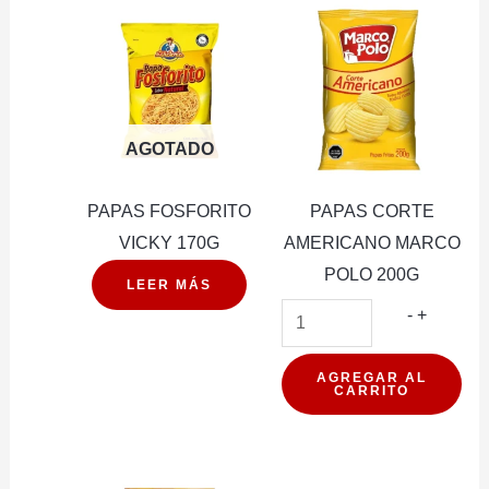
AGOTADO
PAPAS FOSFORITO
PAPAS CORTE
VICKY 170G
AMERICANO MARCO
POLO 200G
LEER MÁS
PAPAS
-
+
CORTE
AMERIC
AGREGAR AL
CARRITO
MARCO
POLO
200G