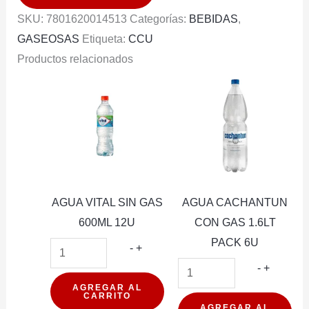
6U
SKU:
7801620014513
Categorías:
BEBIDAS
,
cantidad
GASEOSAS
Etiqueta:
CCU
Productos relacionados
AGUA VITAL SIN GAS
AGUA CACHANTUN
600ML 12U
CON GAS 1.6LT
PACK 6U
AGUA
-
+
VITAL
AGUA
-
+
SIN
CACHA
AGREGAR AL
CARRITO
GAS
CON
AGREGAR AL