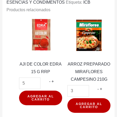
ESENCIAS Y CONDIMENTOS
Etiqueta:
ICB
Productos relacionados
AJI DE COLOR EDRA
ARROZ PREPARADO
15 G RRP
MIRAFLORES
CAMPESINO 210G
AJI
-
+
DE
ARROZ
-
+
COLOR
PREPA
AGREGAR AL
CARRITO
EDRA
MIRAFL
AGREGAR AL
CARRITO
15
CAMPES