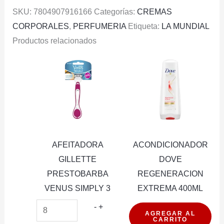
SKU:
7804907916166
Categorías:
CREMAS
CORPORALES
,
PERFUMERIA
Etiqueta:
LA MUNDIAL
Productos relacionados
AFEITADORA
ACONDICIONADOR
GILLETTE
DOVE
PRESTOBARBA
REGENERACION
VENUS SIMPLY 3
EXTREMA 400ML
AFEITADORA
ACONDICION
-
+
AGREGAR AL
CARRITO
GILLETTE
DOVE