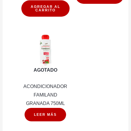
PRESTOBARBA
REGENERAC
AGREGAR AL
CARRITO
VENUS
EXTREMA
SIMPLY
400ML
3
cantidad
cantidad
AGOTADO
ACONDICIONADOR
FAMILAND
GRANADA 750ML
LEER MÁS