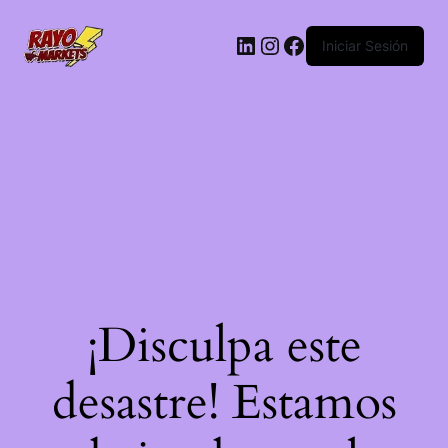
LinkedIn
Instagram
Facebook
Iniciar Sesión
¡Disculpa este
desastre! Estamos