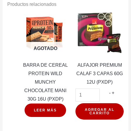
Productos relacionados
AGOTADO
BARRA DE CEREAL
ALFAJOR PREMIUM
PROTEIN WILD
CALAF 3 CAPAS 60G
MUNCHY
12U (PXDP)
CHOCOLATE MANI
ALFAJO
-
+
30G 16U (PXDP)
PREMIU
CALAF
AGREGAR AL
LEER MÁS
CARRITO
3
CAPAS