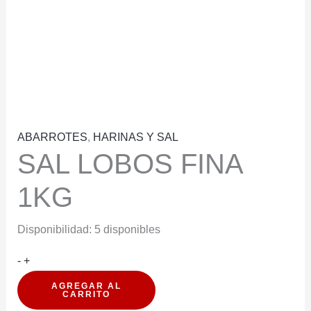
ABARROTES
,
HARINAS Y SAL
SAL LOBOS FINA
1KG
Disponibilidad:
5 disponibles
SAL
-
+
LOBOS
AGREGAR AL
CARRITO
FINA