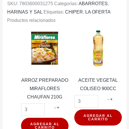
SKU:
7803600031275
Categorías:
ABARROTES
,
1KG
HARINAS Y SAL
Etiquetas:
CHIPER
,
LA OFERTA
cantidad
Productos relacionados
ARROZ PREPARADO
ACEITE VEGETAL
MIRAFLORES
COLISEO 900CC
CHAUFAN 210G
ACEITE
-
+
ARROZ
VEGETA
-
+
PREPARADO
COLISE
AGREGAR AL
CARRITO
MIRAFLORES
900CC
AGREGAR AL
CARRITO