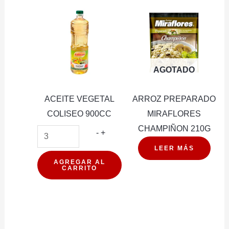
AGOTADO
ACEITE VEGETAL
ARROZ PREPARADO
COLISEO 900CC
MIRAFLORES
CHAMPIÑON 210G
ACEITE
-
+
VEGETAL
LEER MÁS
COLISEO
AGREGAR AL
CARRITO
900CC
cantidad