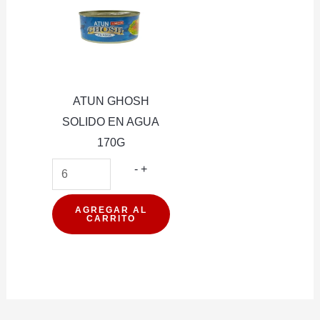
ATUN GHOSH
SOLIDO EN AGUA
170G
ATUN
-
+
GHOSH
SOLIDO
AGREGAR AL
CARRITO
EN
AGUA
170G
cantidad