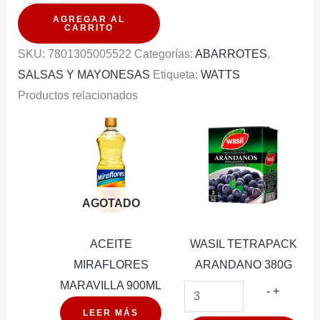
TETRAPACK
AGREGAR AL
SALSA
CARRITO
POMODORO
SKU:
7801305005522
Categorías:
ABARROTES
,
340G
SALSAS Y MAYONESAS
Etiqueta:
WATTS
cantidad
Productos relacionados
AGOTADO
ACEITE
WASIL TETRAPACK
MIRAFLORES
ARANDANO 380G
MARAVILLA 900ML
WASIL
-
+
TETRAP
LEER MÁS