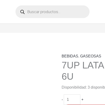
Búsqueda
de
productos
BEBIDAS
,
GASEOSAS
7UP LATA
6U
Disponibilidad:
3 disponib
7UP
-
+
LATA