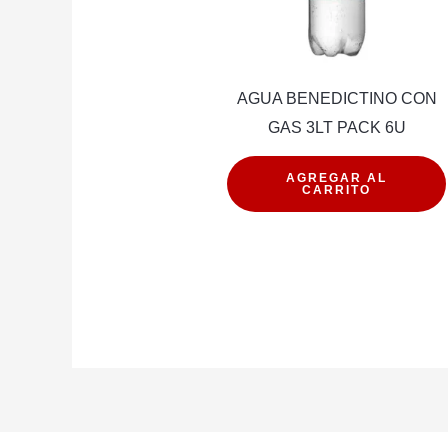
AGUA BENEDICTINO CON
GAS 3LT PACK 6U
AGUA
AGREGAR AL
CARRITO
BENEDICTINO
CON
GAS
3LT
PACK
6U
cantidad