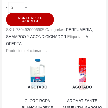
SHAMPOO
-
+
BALLERINA
AGREGAR AL
LARGO
CARRITO
INCREIBLE
SKU:
7804920006905
Categorías:
PERFUMERIA
,
D/P
SHAMPOO Y ACONDICIONADOR
Etiqueta:
LA
750ML
OFERTA
cantidad
Productos relacionados
AGOTADO
AGOTADO
CLORO ROPA
AROMATIZANTE
BLANCA IMPEKE
AMBIENTAL SAPOLIO