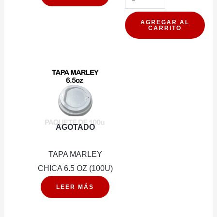
MARLE
GRANO
AGREGAR AL
CARRITO
KEEP
ON
MOVING
907GR
cantidad
AGOTADO
TAPA MARLEY
CHICA 6.5 OZ (100U)
LEER MÁS