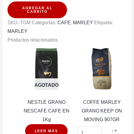
MARLEY
AGREGAR AL
GRANDE
CARRITO
14OZ
SKU:
TGM
Categorías:
CAFE
,
MARLEY
Etiqueta:
NEGRA
MARLEY
(50U)
Productos relacionados
cantidad
AGOTADO
NESTLE GRANO
COFFE MARLEY
NESCAFE CAFE EN
GRANO KEEP ON
1Kg
MOVING 907GR
COFFE
-
+
LEER MÁS