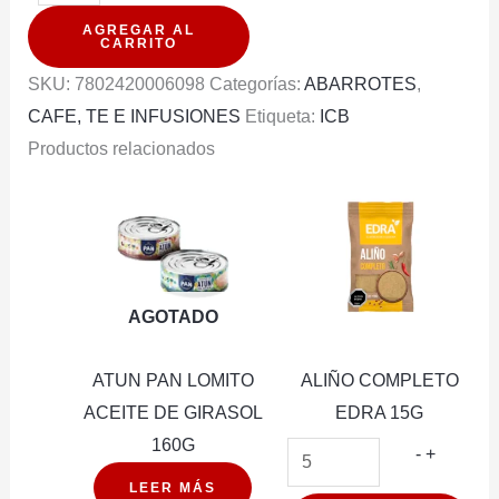
CLUB
AGREGAR AL
ENGLISH
CARRITO
BREAKFAST
SKU:
7802420006098
Categorías:
ABARROTES
,
20
CAFE, TE E INFUSIONES
Etiqueta:
ICB
BOLSITAS
Productos relacionados
40G
cantidad
AGOTADO
ATUN PAN LOMITO
ALIÑO COMPLETO
ACEITE DE GIRASOL
EDRA 15G
160G
ALIÑO
-
+
COMPL
LEER MÁS