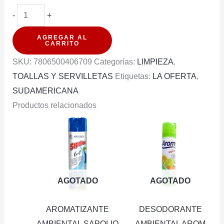
TOALLA
-
+
DE
AGREGAR AL
PAPEL
CARRITO
NOVA
SKU:
7806500406709
Categorías:
LIMPIEZA
,
CLASICA
TOALLAS Y SERVILLETAS
Etiquetas:
LA OFERTA
,
DOBLE
SUDAMERICANA
HOJA
Productos relacionados
3U
12MT
cantidad
AGOTADO
AGOTADO
AROMATIZANTE
DESODORANTE
AMBIENTAL SAPOLIO
AMBIENTAL AROM