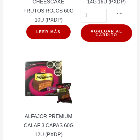
CHEESCAKE
14G 16U (PXDP)
FRUTOS ROJOS 60G
BARRA
-
+
10U (PXDP)
DE
CEREAL
AGREGAR AL
LEER MÁS
CARRITO
PROTEI
WILD
NARANJ
VEGAN
14G
16U
(PXDP)
cantidad
ALFAJOR PREMIUM
CALAF 3 CAPAS 60G
12U (PXDP)