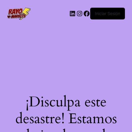
LinkedIn
Instagram
Facebook
Iniciar Sesión
¡Disculpa este
desastre! Estamos