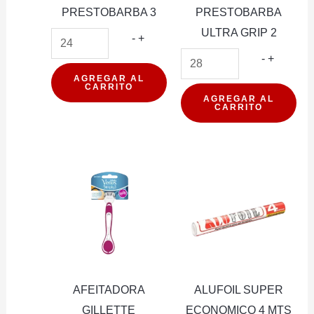
PRESTOBARBA 3
PRESTOBARBA
ULTRA GRIP 2
AFEITADORA
-
+
GILLETTE
AFEITA
-
+
PRESTOBARBA
GILLETT
AGREGAR AL
CARRITO
3
PREST
AGREGAR AL
CARRITO
cantidad
ULTRA
GRIP
2
cantidad
AFEITADORA
ALUFOIL SUPER
GILLETTE
ECONOMICO 4 MTS