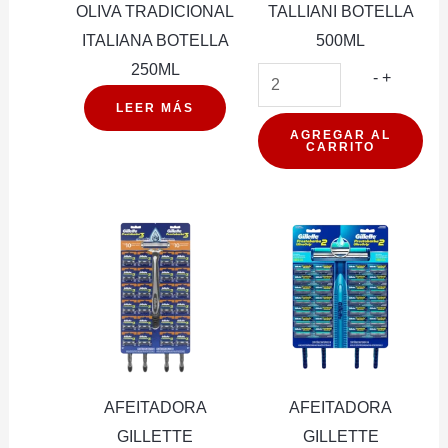
OLIVA TRADICIONAL
TALLIANI BOTELLA
ITALIANA BOTELLA
500ML
250ML
ACETO
-
+
BALSAM
LEER MÁS
TALLIAN
AGREGAR AL
CARRITO
BOTELL
500ML
cantidad
AFEITADORA
AFEITADORA
GILLETTE
GILLETTE