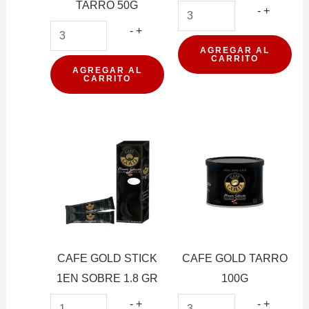
TARRO 50G
CAFE
-
+
CAFE
GOLD
-
+
GOLD
SELECI
AGREGAR AL
CARRITO
DESCAFEINADO
LATA
AGREGAR AL
CARRITO
TARRO
50G
50G
cantidad
cantidad
CAFE GOLD STICK
CAFE GOLD TARRO
1EN SOBRE 1.8 GR
100G
CAFE
CAFE
-
+
-
+