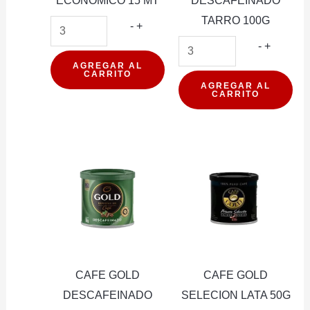
ECONOMICO 15 MT
DESCAFEINADO
TARRO 100G
ALUPLAST
-
+
SUPER
CAFE
-
+
ECONOMICO
GOLD
AGREGAR AL
CARRITO
15
DESCAF
AGREGAR AL
CARRITO
MT
TARRO
cantidad
100G
cantidad
CAFE GOLD
CAFE GOLD
DESCAFEINADO
SELECION LATA 50G