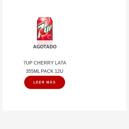
GAS
PACK
1.6LT
6U
PACK
cantidad
6U
cantidad
AGOTADO
7UP CHERRY LATA
355ML PACK 12U
LEER MÁS