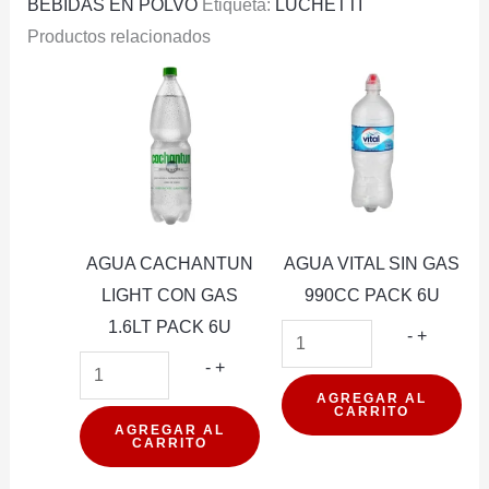
BEBIDAS EN POLVO
Etiqueta:
LUCHETTI
Productos relacionados
AGUA CACHANTUN
AGUA VITAL SIN GAS
LIGHT CON GAS
990CC PACK 6U
1.6LT PACK 6U
AGUA
-
+
AGUA
VITAL
-
+
CACHANTUN
SIN
AGREGAR AL
CARRITO
LIGHT
GAS
AGREGAR AL
CARRITO
CON
990CC