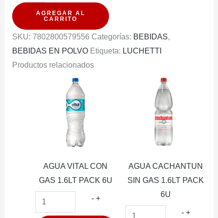
EN
AGREGAR AL
POLVO
CARRITO
ZUKO
SKU:
7802800579556
Categorías:
BEBIDAS
,
MANZANA
BEBIDAS EN POLVO
Etiqueta:
LUCHETTI
20G
Productos relacionados
(PXDP)
cantidad
AGUA VITAL CON
AGUA CACHANTUN
GAS 1.6LT PACK 6U
SIN GAS 1.6LT PACK
6U
AGUA
-
+
VITAL
AGUA
-
+