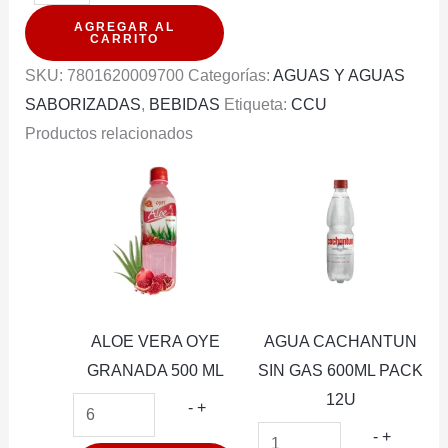
CACHANTUN
AGREGAR AL
LIGHT
CARRITO
GAS
SKU:
7801620009700
Categorías:
AGUAS Y AGUAS
600ML
SABORIZADAS
,
BEBIDAS
Etiqueta:
CCU
PACK
Productos relacionados
12U
cantidad
ALOE VERA OYE
AGUA CACHANTUN
GRANADA 500 ML
SIN GAS 600ML PACK
12U
ALOE
-
+
VERA
AGUA
-
+