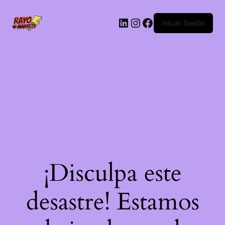
LinkedIn
Instagram
Facebook
Iniciar Sesión
¡Disculpa este
desastre! Estamos