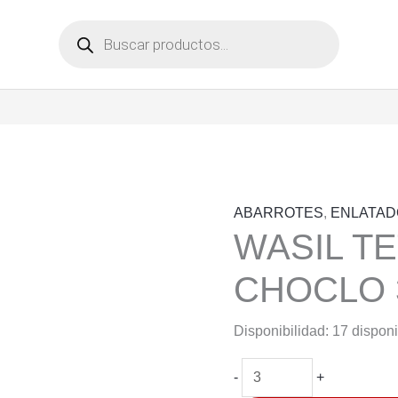
Búsqueda
de
productos
ABARROTES
,
ENLATAD
WASIL T
CHOCLO 
Disponibilidad:
17 dispon
WASIL
-
+
TETRAPACK