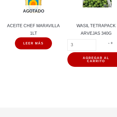
AGOTADO
ACEITE CHEF MARAVILLA
WASIL TETRAPACK
1LT
ARVEJAS 340G
WA
-
+
LEER MÁS
TE
AR
AGREGAR AL
CARRITO
34
d
can