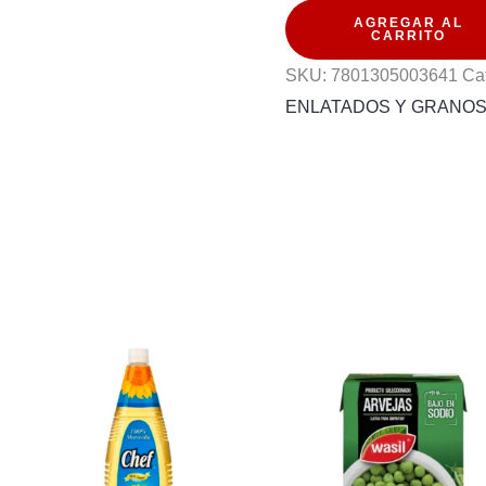
AGREGAR AL
CHOCLO
CARRITO
340G
SKU:
7801305003641
Ca
cantidad
ENLATADOS Y GRANO