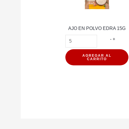
AJO EN POLVO EDRA 15G
AJO
-
+
EN
POLVO
AGREGAR AL
CARRITO
EDRA
15G
cantida