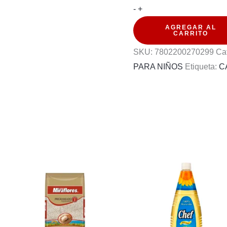
COMPOTA
-
+
VIVO
AGREGAR AL
CARRITO
MANGO-
SKU:
7802200270299
Ca
MARACUYA
PARA NIÑOS
Etiqueta:
C
120G
cantidad