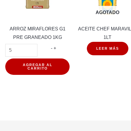
AGOTADO
ARROZ MIRAFLORES G1
ACEITE CHEF MARAVI
PRE GRANEADO 1KG
1LT
ARROZ
-
+
LEER MÁS
ETO
MIRAFLORES
G1
AGREGAR AL
CARRITO
PRE
d
GRANEADO
1KG
cantidad