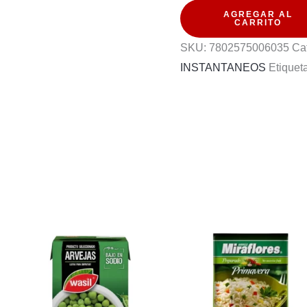
AGREGAR AL
CORBATAS
CARRITO
400G
SKU:
7802575006035
Ca
cantidad
INSTANTANEOS
Etiquet