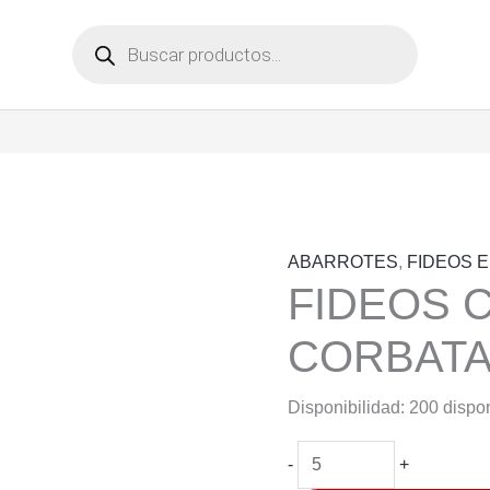
Búsqueda
de
productos
ABARROTES
,
FIDEOS 
FIDEOS 
CORBATA
Disponibilidad:
200 dispo
FIDEOS
-
+
CAROZZI