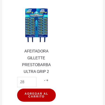
400ML
cantidad
AFEITADORA
GILLETTE
PRESTOBARBA
ULTRA GRIP 2
AFEITADORA
-
+
GILLETTE
PRESTOBARBA
AGREGAR AL
CARRITO
ULTRA