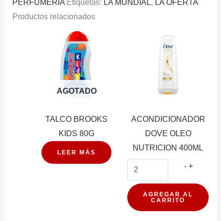
PERFUMERIA
Etiquetas:
LA MUNDIAL
,
LA OFERTA
Productos relacionados
AGOTADO
TALCO BROOKS
ACONDICIONADOR
KIDS 80G
DOVE OLEO
NUTRICION 400ML
LEER MÁS
ACONDI
-
+
DOVE
OLEO
AGREGAR AL
CARRITO
NUTRIC