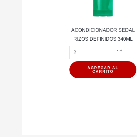
ACONDICIONADOR SEDAL
RIZOS DEFINIDOS 340ML
ACOND
-
+
SEDAL
RIZOS
AGREGAR AL
CARRITO
DEFIN
340ML
cantida