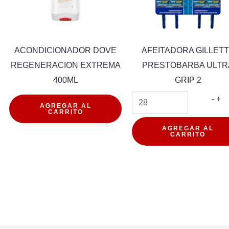
ACONDICIONADOR DOVE
AFEITADORA GILLET
REGENERACION EXTREMA
PRESTOBARBA ULTR
400ML
GRIP 2
ICIONADOR
ACONDICIONADOR
AF
-
+
AGREGAR AL
CARRITO
DOVE
GI
IDOS
REGENERACION
PR
AGREGAR AL
CARRITO
EXTREMA
UL
d
400ML
GR
cantidad
2
can