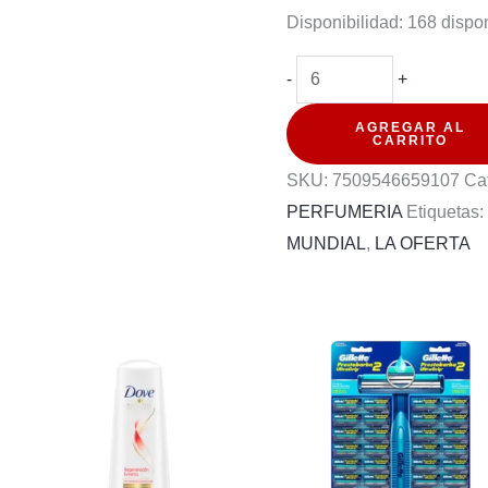
Disponibilidad:
168 dispo
JABON
-
+
BARRA
AGREGAR AL
PALMOLIVE
CARRITO
NAT
SKU:
7509546659107
Ca
PARTICULAS
PERFUMERIA
Etiquetas
DE
MUNDIAL
,
LA OFERTA
CARVAO
85G
cantidad