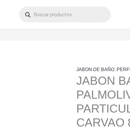
Búsqueda
de
productos
JABON DE BAÑO
,
PERF
JABON B
PALMOLI
PARTICU
CARVAO 