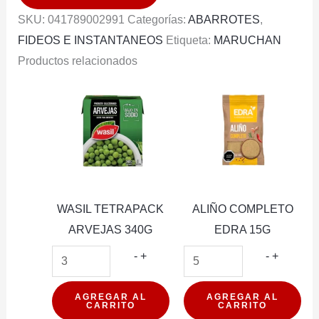
PICANTE
SKU:
041789002991
Categorías:
ABARROTES
,
cantidad
FIDEOS E INSTANTANEOS
Etiqueta:
MARUCHAN
Productos relacionados
WASIL TETRAPACK
ALIÑO COMPLETO
ARVEJAS 340G
EDRA 15G
WASIL
ALIÑO
-
+
-
+
TETRAPACK
COMPL
ARVEJAS
EDRA
AGREGAR AL
AGREGAR AL
CARRITO
CARRITO
340G
15G