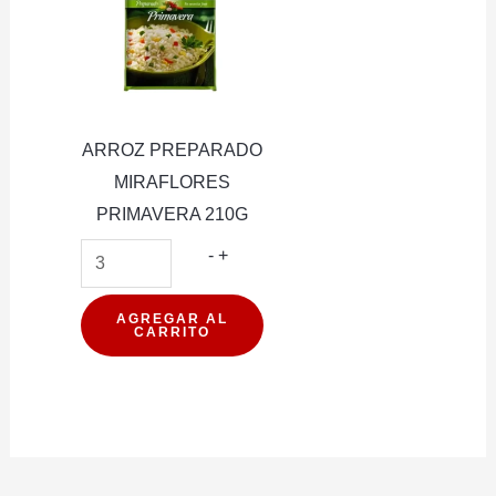
ARROZ PREPARADO
MIRAFLORES
PRIMAVERA 210G
ARROZ
-
+
PREPARADO
MIRAFLORES
AGREGAR AL
CARRITO
PRIMAVERA
210G
cantidad