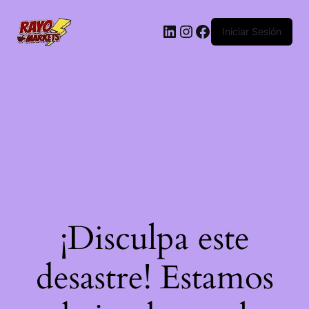
LinkedIn
Instagram
Facebook
Iniciar Sesión
¡Disculpa este
desastre! Estamos