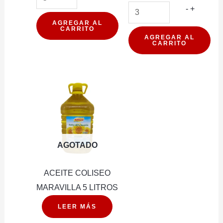
EDRA
ARROZ
-
+
6
PREPA
AGREGAR AL
CARRITO
G
MIRAFL
AGREGAR AL
CARRITO
RRP
PRIMAV
cantidad
210G
cantidad
AGOTADO
ACEITE COLISEO
MARAVILLA 5 LITROS
LEER MÁS