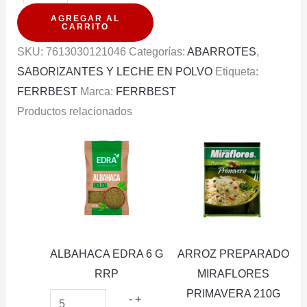
MILO
AGREGAR AL
EN
CARRITO
POLVO
SKU:
7613030121046
Categorías:
ABARROTES
,
BOLSA
SABORIZANTES Y LECHE EN POLVO
Etiqueta:
300G
FERRBEST
Marca:
FERRBEST
cantidad
Productos relacionados
ALBAHACA EDRA 6 G
ARROZ PREPARADO
RRP
MIRAFLORES
PRIMAVERA 210G
ALBAHACA
-
+