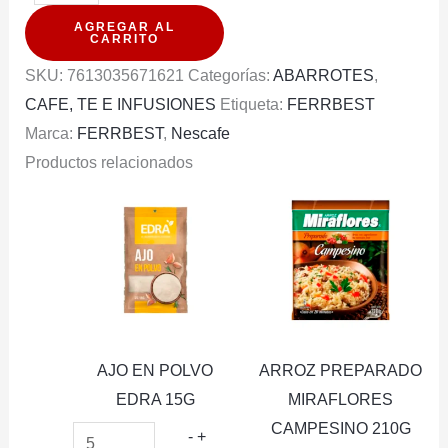
NESCAFE
AGREGAR AL
TRADICION
CARRITO
STICK
SKU:
7613035671621
Categorías:
ABARROTES
,
1.8G
CAFE, TE E INFUSIONES
Etiqueta:
FERRBEST
(PXDP)
Marca:
FERRBEST
,
Nescafe
cantidad
Productos relacionados
AJO EN POLVO
ARROZ PREPARADO
EDRA 15G
MIRAFLORES
CAMPESINO 210G
AJO
-
+