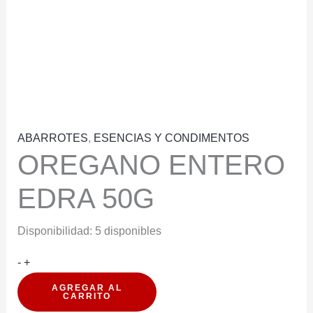
ABARROTES
,
ESENCIAS Y CONDIMENTOS
OREGANO ENTERO
EDRA 50G
Disponibilidad:
5 disponibles
OREGANO
-
+
ENTERO
AGREGAR AL
CARRITO
EDRA