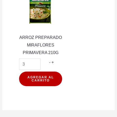
ARROZ PREPARADO
MIRAFLORES
PRIMAVERA 210G
ARROZ
-
+
PREPARADO
MIRAFLORES
AGREGAR AL
CARRITO
PRIMAVERA
210G
cantidad