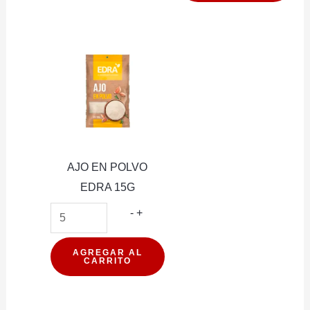
RRP
cantidad
AJO EN POLVO
EDRA 15G
AJO
-
+
EN
POLVO
AGREGAR AL
CARRITO
EDRA
15G