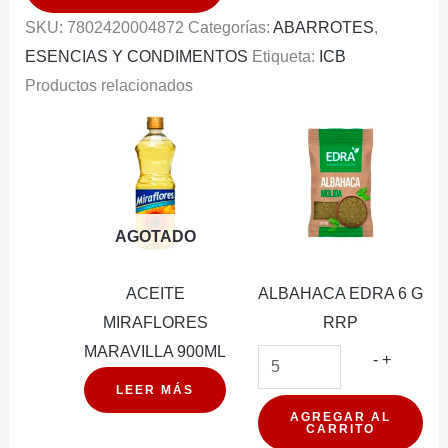
15G
SKU:
7802420004872
Categorías:
ABARROTES
,
cantidad
ESENCIAS Y CONDIMENTOS
Etiqueta:
ICB
Productos relacionados
AGOTADO
ACEITE
ALBAHACA EDRA 6 G
MIRAFLORES
RRP
MARAVILLA 900ML
ALBAHA
-
+
EDRA
LEER MÁS
6
AGREGAR AL
CARRITO
G