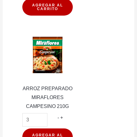
ARANDANO
AGREGAR AL
CARRITO
380G
cantidad
ARROZ PREPARADO
MIRAFLORES
CAMPESINO 210G
ARROZ
-
+
PREPARADO
MIRAFLORES
AGREGAR AL