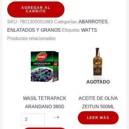
LATA
AGREGAR AL
PALMITOS
CARRITO
RODAJAS
SKU:
7801305001883
Categorías:
ABARROTES
,
400G
ENLATADOS Y GRANOS
Etiqueta:
WATTS
cantidad
Productos relacionados
AGOTADO
WASIL TETRAPACK
ACEITE DE OLIVA
ARANDANO 380G
ZEITUN 500ML
WASIL
-
+
LEER MÁS
TETRAPACK