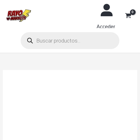
Ir
al
contenido
Acceder
Búsqueda
de
productos