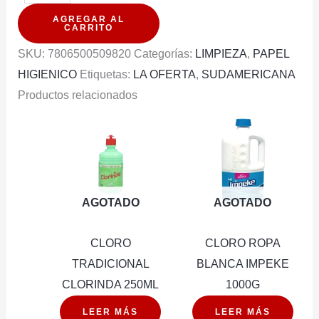
HIGIENICO
AGREGAR AL
ELITE
CARRITO
ULTRA
SKU:
7806500509820
Categorías:
LIMPIEZA
,
PAPEL
8X4ROLLOS
HIGIENICO
Etiquetas:
LA OFERTA
,
SUDAMERICANA
50MT
Productos relacionados
cantidad
AGOTADO
AGOTADO
CLORO
CLORO ROPA
TRADICIONAL
BLANCA IMPEKE
CLORINDA 250ML
1000G
LEER MÁS
LEER MÁS