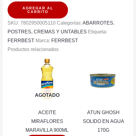
DE
AGREGAR AL
HORNEAR
CARRITO
IMPERIAL
SKU:
7802950005110
Categorías:
ABARROTES
,
SACHET
POSTRES, CREMAS Y UNTABLES
Etiqueta:
20G
FERRBEST
Marca:
FERRBEST
cantidad
Productos relacionados
AGOTADO
ACEITE
ATUN GHOSH
MIRAFLORES
SOLIDO EN AGUA
MARAVILLA 900ML
170G