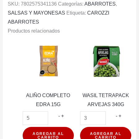
SKU:
7802575341136
Categorías:
ABARROTES
,
200G
SALSAS Y MAYONESAS
Etiqueta:
CAROZZI
cantidad
ABARROTES
Productos relacionados
ALIÑO COMPLETO
WASIL TETRAPACK
EDRA 15G
ARVEJAS 340G
ALIÑO
WASIL
-
+
-
+
COMPLETO
TETRAP
EDRA
ARVEJA
AGREGAR AL
AGREGAR AL
CARRITO
CARRITO