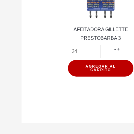
AFEITADORA GILLETTE
PRESTOBARBA 3
AFEIT
-
+
GILLET
PREST
AGREGAR AL
CARRITO
3
cantida