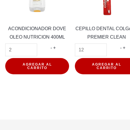
ACONDICIONADOR DOVE
CEPILLO DENTAL COLG
OLEO NUTRICION 400ML
PREMIER CLEAN
ADORA
ACONDICIONADOR
CE
-
+
-
+
TE
DOVE
DE
OBARBA
OLEO
CO
AGREGAR AL
AGREGAR AL
CARRITO
CARRITO
NUTRICION
PR
d
400ML
CL
cantidad
can