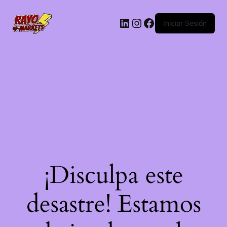
LinkedIn
Instagram
Facebook
Iniciar Sesión
¡Disculpa este
desastre! Estamos