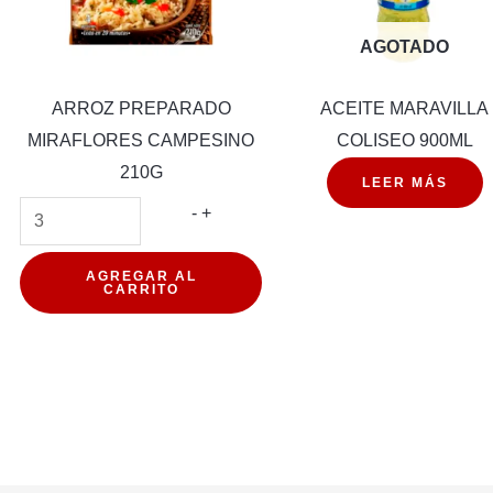
AGOTADO
ARROZ PREPARADO
ACEITE MARAVILLA
MIRAFLORES CAMPESINO
COLISEO 900ML
210G
LEER MÁS
ETO
ARROZ
-
+
PREPARADO
MIRAFLORES
AGREGAR AL
CARRITO
d
CAMPESINO
210G
cantidad