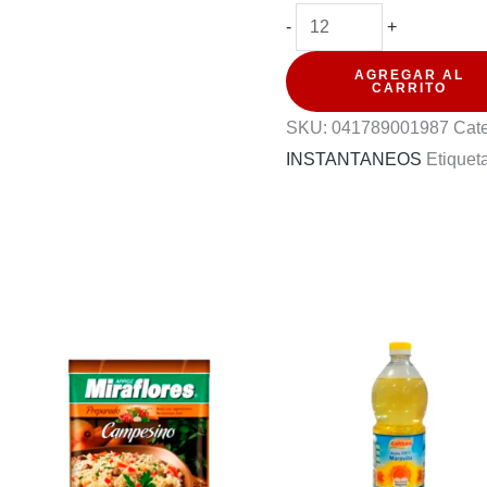
SOPA
-
+
INSTANTANEA
AGREGAR AL
MARUCHAN
CARRITO
CAMARON
SKU:
041789001987
Cat
Y
INSTANTANEOS
Etiquet
CHILE
64G
cantidad